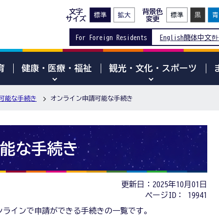
文字
背景色
サイズ
変更
For Foreign Residents
English
簡体中文
한
育
健康・医療・福祉
観光・文化・スポーツ
可能な手続き
オンライン申請可能な手続き
能な手続き
更新日：2025年10月01日
ページID：
19941
ンラインで申請ができる手続きの一覧です。