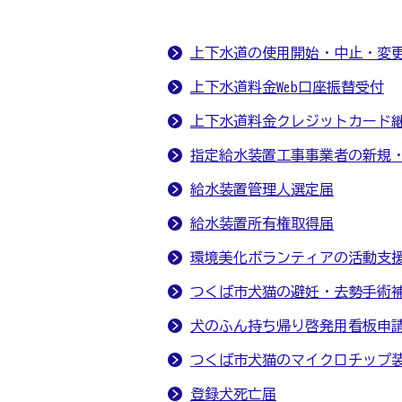
上下水道の使用開始・中止・変
上下水道料金Web口座振替受付
上下水道料金クレジットカード
指定給水装置工事事業者の新規
給水装置管理人選定届
給水装置所有権取得届
環境美化ボランティアの活動支
つくば市犬猫の避妊・去勢手術
犬のふん持ち帰り啓発用看板申
つくば市犬猫のマイクロチップ
登録犬死亡届