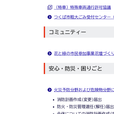
（特車）特殊車両通行許可協議
つくば市粗大ごみ受付センター
コミュニティー
花と緑の市民参加事業花壇づく
安心・防災・困りごと
火災予防分野および危険物分野
消防計画作成(変更)届出
防火・防災管理選任(解任)届
全体についての消防計画作成(