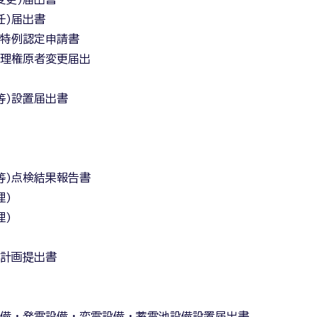
任)届出書
告特例認定申請書
管理権原者変更届出
書
等)設置届出書
書
等)点検結果報告書
理)
理)
る計画提出書
書
設備・発電設備・変電設備・蓄電池設備設置届出書