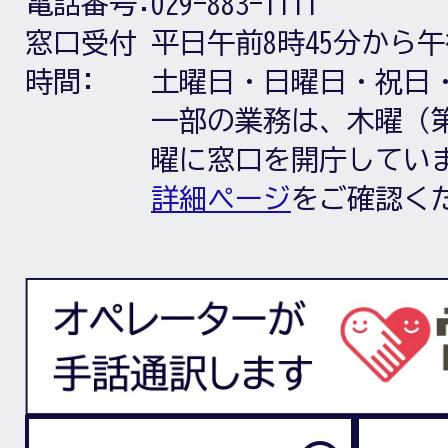
電話番号:
029-883-1111
窓口受付
平日午前8時45分から午
時間:
土曜日・日曜日・祝日
一部の業務は、木曜（第
曜に窓口を開庁してい
詳細ページ
をご確認く