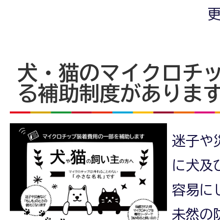
更
犬・猫のマイクロチ
る補助制度がありま
迷子や
に犬及
容易に
未然の