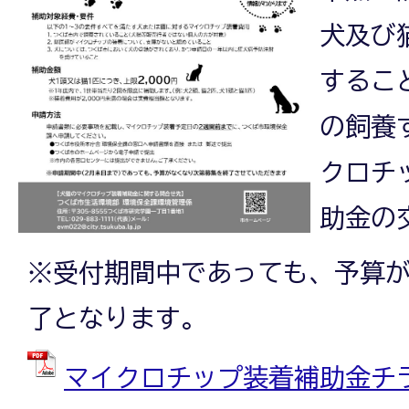
犬及び
するこ
の飼養
クロチ
助金の
※受付期間中であっても、予算
了となります。
マイクロチップ装着補助金チラシ