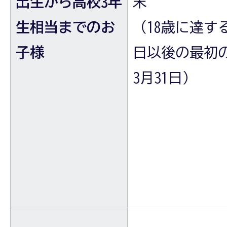
出生から高校3年
末
生相当までのお
（18歳に達す
子様
日以後の最初
3月31日）