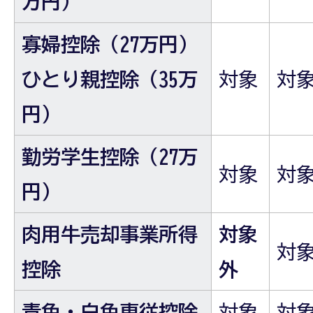
万円）
寡婦控除（27万円）
ひとり親控除（35万
対象
対
円）
勤労学生控除（27万
対象
対
円）
肉用牛売却事業所得
対象
対
控除
外
青色・白色専従控除
対象
対