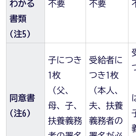
わかる
不要
不要
書類
(注5)
子につき
受給者に
1枚
つき1枚
（父、
（本人、
同意書
母、子、
夫、扶養
(注6)
扶養義務
義務者の
者の署名
署名が必