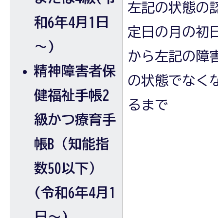
左記の状態の
和6年4月1日
定日の月の初
～)
から左記の障
精神障害者保
の状態でなく
健福祉手帳2
るまで
級かつ療育手
帳B（知能指
数50以下）
(令和6年4月1
日～)