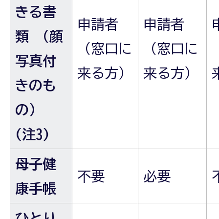
きる書
申請者
申請者
類 （顔
（窓口に
（窓口に
写真付
来る方）
来る方）
きのも
の）
(注3)
母子健
不要
必要
康手帳
ひとり