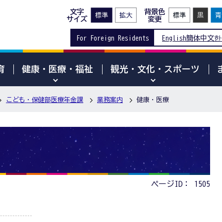
文字
背景色
サイズ
変更
For Foreign Residents
English
簡体中文
한
育
健康・医療・福祉
観光・文化・スポーツ
こども・保健部医療年金課
業務案内
健康・医療
ページID：
1505