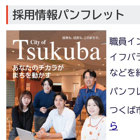
【受付終了】
令和8年度イン
採用情報パンフレット
【受付終了】
令和8年度つ
1回）
職員イ
イフバ
などを
パンフ
つくば
ら