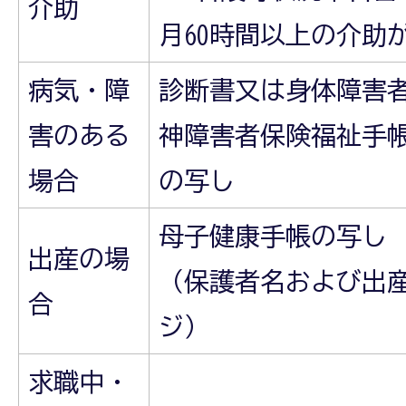
介助
月60時間以上の介助
病気・障
診断書又は身体障害
害のある
神障害者保険福祉手
場合
の写し
母子健康手帳の写し
出産の場
（保護者名および出
合
ジ）
求職中・