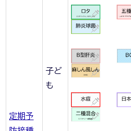
子ど
も
定期予
防接種