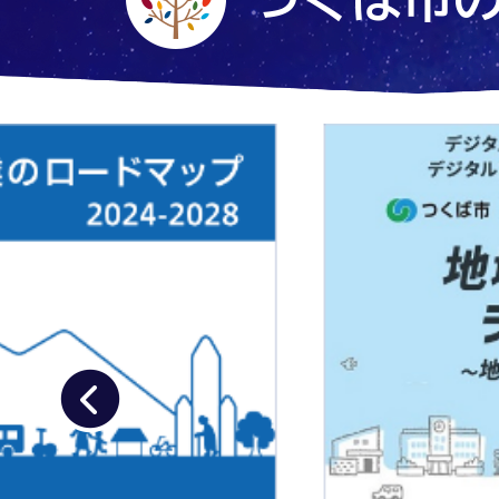
2
枚
目
の
ス
ラ
イ