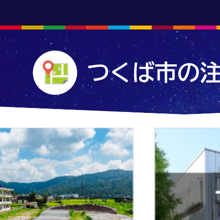
つくば市の
2
枚
目
の