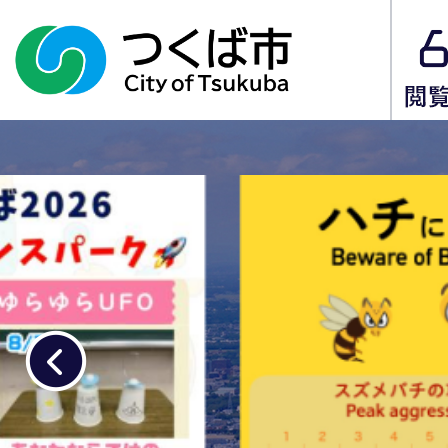
1
枚
目
の
ス
ラ
イ