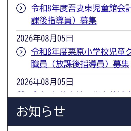
令和8年度吾妻東児童館会
課後指導員）募集
2026年08月05日
令和8年度栗原小学校児童
職員（放課後指導員）募集
2026年08月05日
令和8年熊本地震災害義援
お知らせ
2026年08月05日
【記者会への情報提供資料