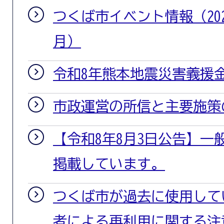
団体における財源充実に関
つくば市イベント情報（2026
（政策イノベーション部 
月）
2026年08月05日
令和8年熊本地震災害義援
つくば市遺伝子組換え作物
市政運営の所信と主要施策
2026年08月04日
【令和8年8月3日公告】一
Filling a Vacant Posit
11月任用ALT補充募集
掲載しています。
2026年08月04日
つくば市が過去に使用して
アイラブつくばフェス
者による再利用に関する注