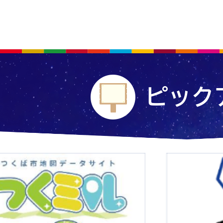
ピック
2
枚
目