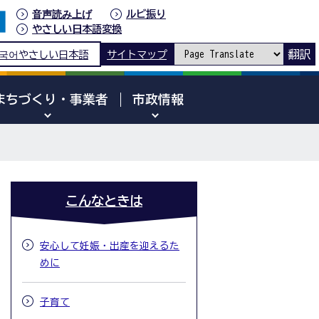
音声読み上げ
ルビ振り
やさしい日本語変換
翻訳
국어
やさしい日本語
サイトマップ
まちづくり・事業者
市政情報
こんなときは
安心して妊娠・出産を迎えるた
めに
子育て