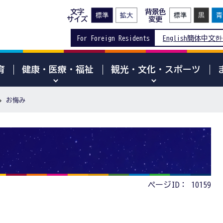
文字
背景色
サイズ
変更
For Foreign Residents
English
簡体中文
한
育
健康・医療・福祉
観光・文化・スポーツ
お悔み
ページID：
10159