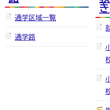
き
通学区域一覧
通学路