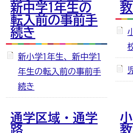
新中学1年生の
教
転入前の事前手
続き
新小学1年生、新中学1
年生の転入前の事前手
続き
通学区域・通学
小
路
教