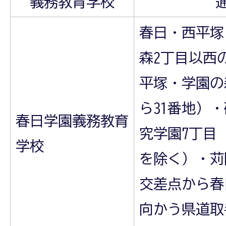
義務教育学校
春日・西平塚
森2丁目以西
平塚・学園の
ら31番地）
春日学園義務教育
究学園7丁目（
学校
を除く）・苅
交差点から春
向かう県道取