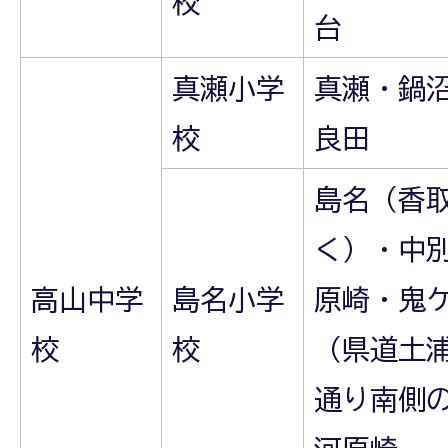
校
台
真瀬小学
真瀬・鍋
校
良田
島名（香
く）・中
高山中学
島名小学
原崎・鬼
校
校
（県道土
通り南側