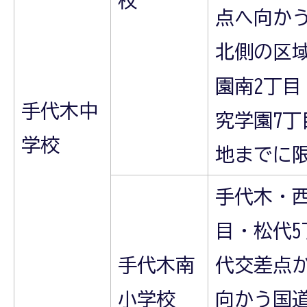
点へ向かう
北側の区
園南2丁目
手代木中
究学園7丁
学校
地までに
手代木・
目・松代
手代木南
代交差点
小学校
向かう国道