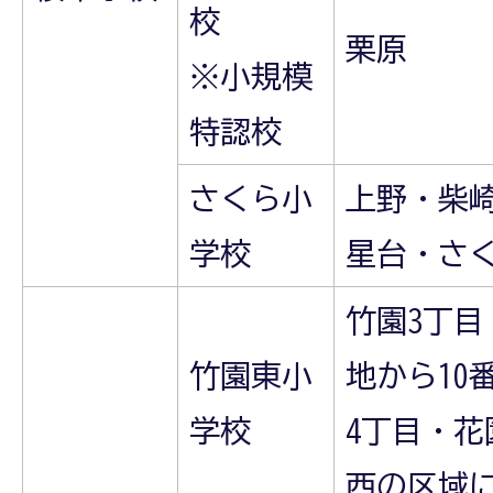
校
栗原
※小規模
特認校
さくら小
上野・柴
学校
星台・さ
竹園3丁目
竹園東小
地から10
学校
4丁目・
西の区域