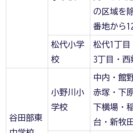
の区域を
番地から1
松代小学
松代1丁目
校
3丁目・西
中内・館
小野川小
赤塚・下
学校
下横場・
谷田部東
台・新牧
中学校