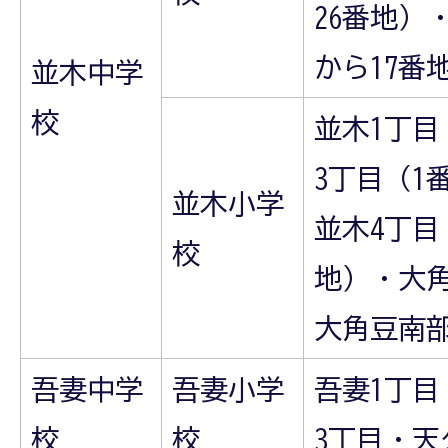
26番地）
から17番
並木中学
校
並木1丁目
3丁目（1
並木小学
並木4丁目
校
地）・大
大角豆南
吾妻中学
吾妻小学
吾妻1丁目
校
校
3丁目・天