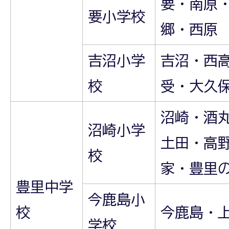
要・南原
要小学校
郷・西原
吉沼小学
吉沼・西
校
受・大久
沼崎・酒
沼崎小学
土田・高
校
家・豊里
豊里中学
今鹿島小
校
今鹿島・
学校