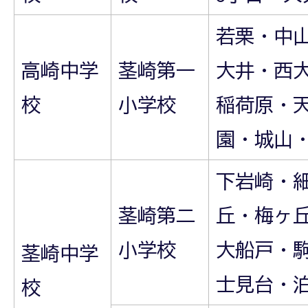
若栗・中
高崎中学
茎崎第一
大井・西
校
小学校
稲荷原・
園・城山
下岩崎・
茎崎第二
丘・梅ヶ
小学校
大船戸・
茎崎中学
士見台・
校