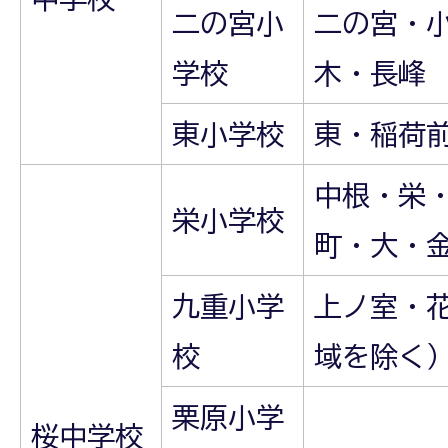
二の宮小
二の宮・
学校
木・長峰
東小学校
東・稲荷
中根・栄
栄小学校
町・大・
九重小学
上ノ室・
校
域を除く
栗原小学
桜中学校