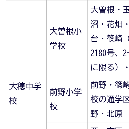
大曽根・
沼・花畑
大曽根小
台・篠崎（市
学校
2180号、
に限る）
前野・篠
大穂中学
前野小学
校の通学
校
校
野・北原