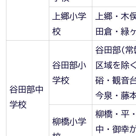
上郷小学
上郷・木
校
田倉・緑
谷田部(
谷田部小
区域を除
学校
硲・観音
谷田部中
今泉・藤
学校
柳橋・平
柳橋小学
中・御幸