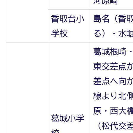
河原崎
香取台小
島名（香
学校
る）・水
葛城根崎
東交差点
差点へ向
線より北
原・西大
葛城小学
（松代交
校