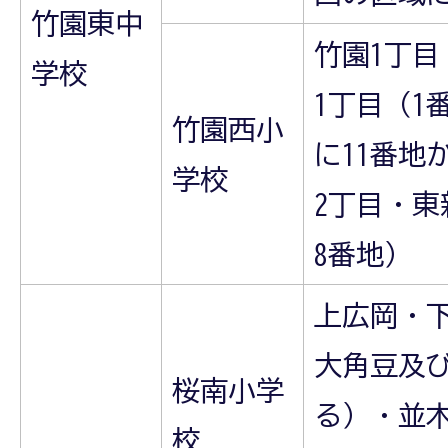
竹園東中
竹園1丁目
学校
1丁目（1
竹園西小
に11番地
学校
2丁目・東
8番地）
上広岡・
大角豆及
桜南小学
る）・並木
校