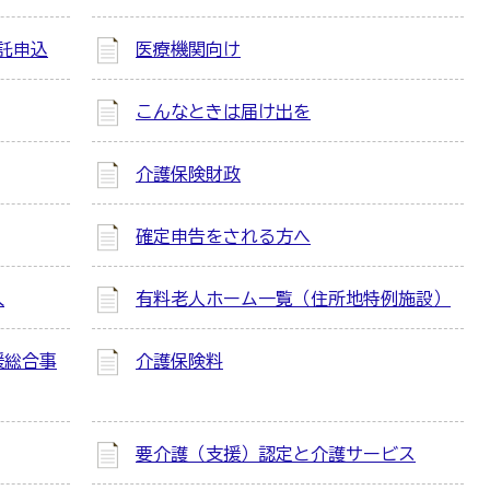
託申込
医療機関向け
こんなときは届け出を
介護保険財政
確定申告をされる方へ
入
有料老人ホーム一覧（住所地特例施設）
援総合事
介護保険料
要介護（支援）認定と介護サービス