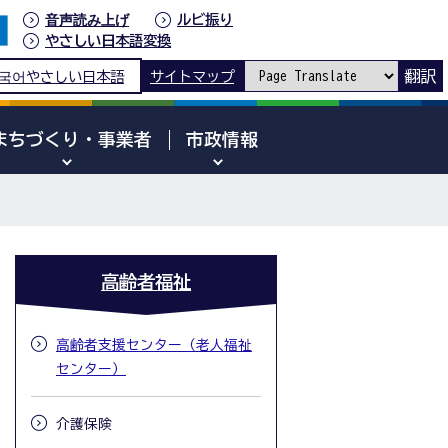
音声読み上げ
ルビ振り
やさしい日本語変換
翻訳
국어
やさしい日本語
サイトマップ
まちづくり・事業者
市政情報
高齢者福祉
高齢者支援センター（老人福祉
センター）
介護保険