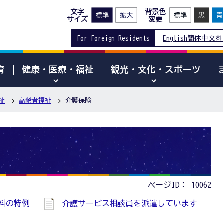
文字
背景色
サイズ
変更
For Foreign Residents
English
簡体中文
한
育
健康・医療・福祉
観光・文化・スポーツ
祉
高齢者福祉
介護保険
ページID：
10062
険料の特例
介護サービス相談員を派遣しています