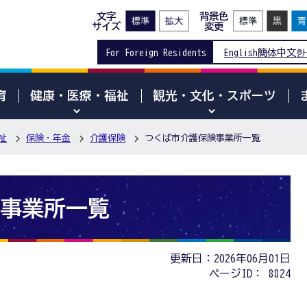
文字
背景色
サイズ
変更
For Foreign Residents
English
簡体中文
한
育
健康・医療・福祉
観光・文化・スポーツ
祉
保険・年金
介護保険
つくば市介護保険事業所一覧
事業所一覧
更新日：2026年06月01日
ページID：
8824