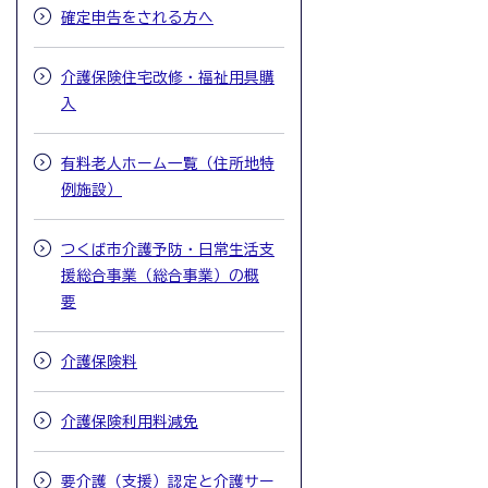
確定申告をされる方へ
介護保険住宅改修・福祉用具購
入
有料老人ホーム一覧（住所地特
例施設）
つくば市介護予防・日常生活支
援総合事業（総合事業）の概
要
介護保険料
介護保険利用料減免
要介護（支援）認定と介護サー