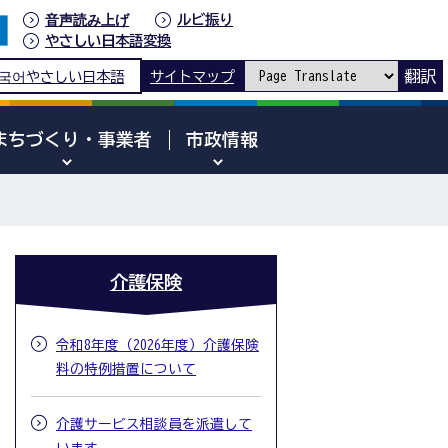
音声読み上げ
ルビ振り
やさしい日本語変換
翻訳
국어
やさしい日本語
サイトマップ
まちづくり・事業者
市政情報
介護保険
令和8年度（2026年度）介護保険
料の特例措置について
介護サービス相談員を派遣して