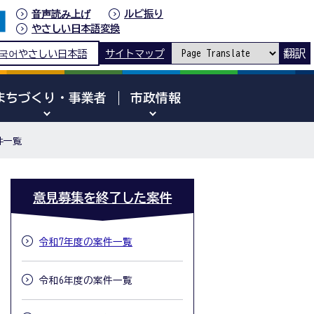
音声読み上げ
ルビ振り
やさしい日本語変換
翻訳
국어
やさしい日本語
サイトマップ
まちづくり・事業者
市政情報
件一覧
意見募集を終了した案件
令和7年度の案件一覧
令和6年度の案件一覧