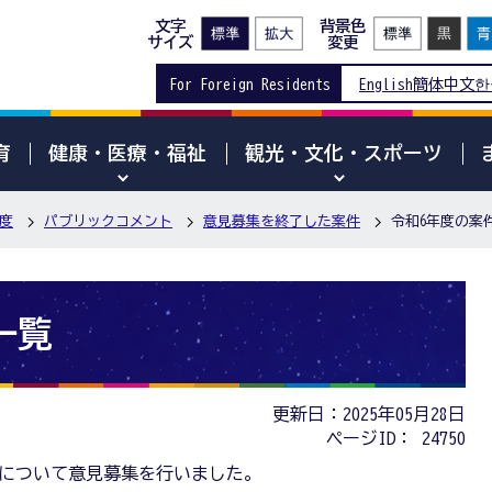
文字
背景色
サイズ
変更
For Foreign Residents
English
簡体中文
한
育
健康・医療・福祉
観光・文化・スポーツ
度
パブリックコメント
意見募集を終了した案件
令和6年度の案
一覧
更新日：2025年05月28日
ページID：
24750
案件について意見募集を行いました。