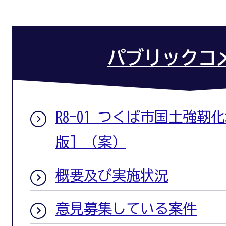
パブリックコ
R8-01 つくば市国土強
版］（案）
概要及び実施状況
意見募集している案件