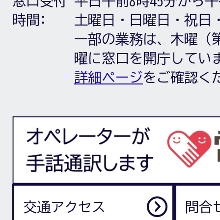
窓口受付
平日午前8時45分から午
時間:
土曜日・日曜日・祝日
一部の業務は、木曜（第
曜に窓口を開庁してい
詳細ページ
をご確認く
交通アクセス
問合