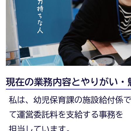
イ
ン
タ
現在の業務内容とやりがい・
ビ
私は、幼児保育課の施設給付係
て運営委託料を支給する事務を
ュ
担当しています。