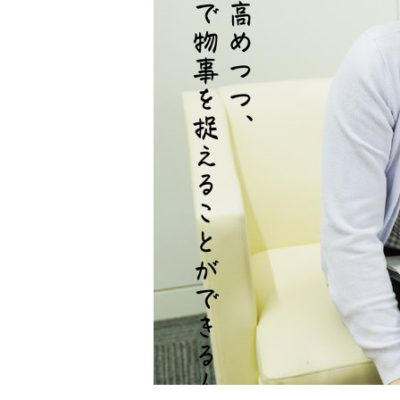
ン
タ
ビ
ュ
ー
｜
ワ
ー