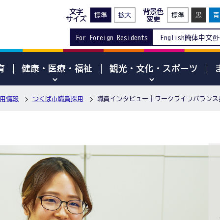
文字
背景色
サイズ
変更
For Foreign Residents
English
簡体中文
한
育
健康・医療・福祉
観光・文化・スポーツ
用情報
つくば市職員採用
職員インタビュー｜ワークライフバランス