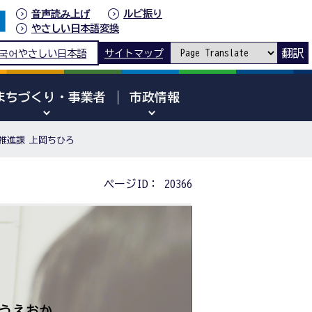
音声読み上げ
ルビ振り
やさしい日本語変換
翻訳
국어
やさしい日本語
サイトマップ
まちづくり・事業者
市政情報
推進課 上岡ちひろ
ページID：
20366