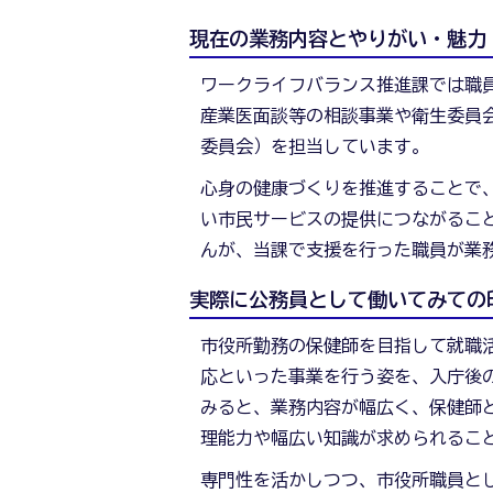
ク
現在の業務内容とやりがい・魅力
ワークライフバランス推進課では職
ラ
産業医面談等の相談事業や衛生委員
委員会）を担当しています。
イ
心身の健康づくりを推進することで
フ
い市民サービスの提供につながるこ
んが、当課で支援を行った職員が業
バ
実際に公務員として働いてみての
ラ
市役所勤務の保健師を目指して就職
応といった事業を行う姿を、入庁後
ン
みると、業務内容が幅広く、保健師
理能力や幅広い知識が求められるこ
ス
専門性を活かしつつ、市役所職員と