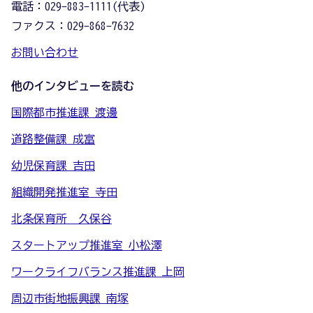
電話：029-883-1111(代表)
ファクス：029-868-7632
お問い合わせ
他のインタビューを読む
国際都市推進課 渡邊
道路整備課 成富
幼児保育課 吉田
組織開発推進室 寺田
北条保育所 久保谷
スタートアップ推進室 小松澤
ワークライフバランス推進課 上岡
周辺市街地振興課 南塚