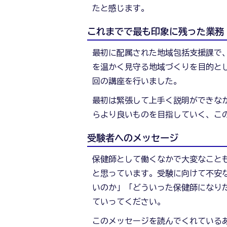
たと感じます。
推
これまでで最も印象に残った業務
進
最初に配属された地域包括支援課で
を温かく見守る地域づくりを目的とし
課
回の講座を行いました。
最初は緊張して上手く説明ができな
上
らより良いものを目指していく、こ
岡
受験者へのメッセージ
保健師として働くなかで大変なこと
ち
と思っています。受験に向けて不安
いのか」「どういった保健師になり
ひ
ていってください。
ろ
このメッセージを読んでくれている