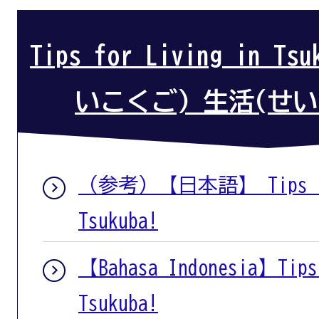
Tips for Living in T
いこくご) 生活(せ
（参考）【日本語】 Tips for
Tsukuba!
【Bahasa Indonesia】Tips
Tsukuba!