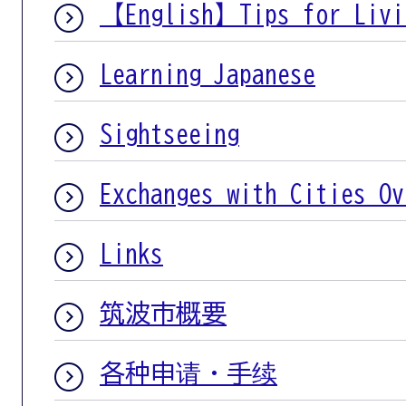
【English】Tips for Livi
Learning Japanese
Sightseeing
Exchanges with Cities Ov
Links
筑波市概要
各种申请・手续