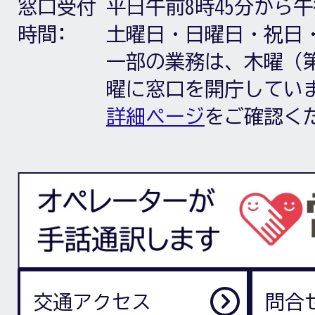
窓口受付
平日午前8時45分から午
時間:
土曜日・日曜日・祝日
一部の業務は、木曜（第
曜に窓口を開庁してい
詳細ページ
をご確認く
交通アクセス
問合