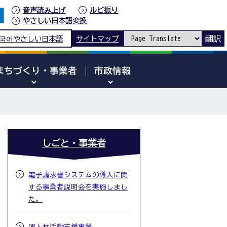
音声読み上げ
ルビ振り
やさしい日本語変換
翻訳
국어
やさしい日本語
サイトマップ
まちづくり・事業者
市政情報
しごと・事業者
電子請求書システムの導入に関
する事業者説明会を実施しまし
た。