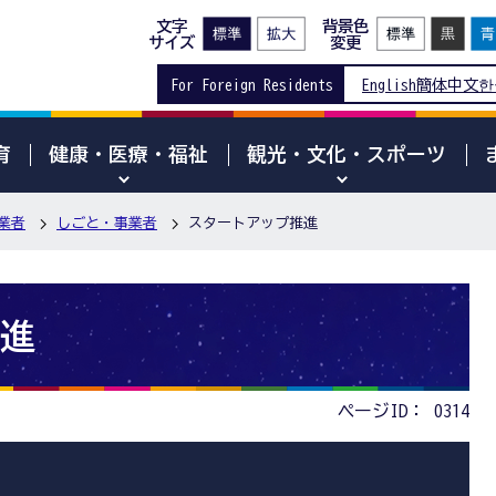
文字
背景色
サイズ
変更
For Foreign Residents
English
簡体中文
한
育
健康・医療・福祉
観光・文化・スポーツ
業者
しごと・事業者
スタートアップ推進
進
ページID：
0314