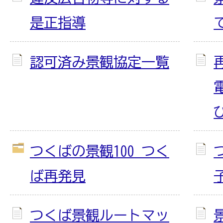
是正指導
認可済み景観協定一覧
つくばの景観100 つく
ば再発見
つくば景観ルートマッ