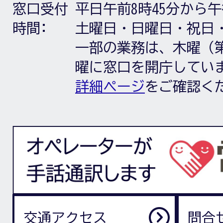
窓口受付
平日午前8時45分から午
時間:
土曜日・日曜日・祝日
一部の業務は、木曜（第
曜に窓口を開庁してい
詳細ページ
をご確認く
交通アクセス
問合