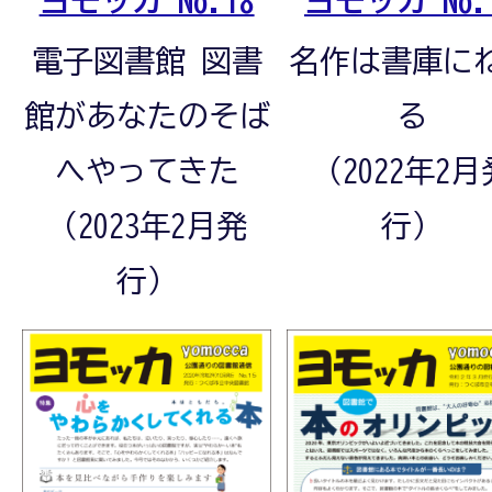
ヨモッカ No.18
ヨモッカ No.
電子図書館 図書
名作は書庫に
館があなたのそば
る
へやってきた
（2022年2月
（2023年2月発
行）
行）