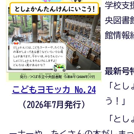
学校支
央図書
館情報
最新号
「とし
こどもヨモッカ No.24
う！」
（2026年7月発行）
「とし
ーナーや、たくさんの本がしま