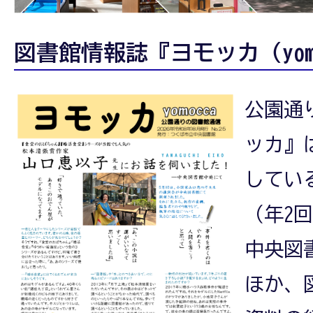
館
図書館情報誌『ヨモッカ（yomo
情
公園通
報
ッカ』
してい
紙
（年2
中央図
ヨ
ほか、