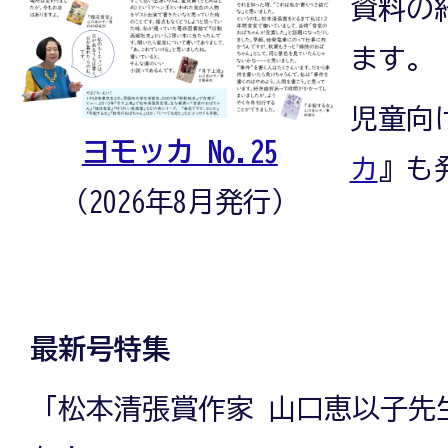
資料の
モ
ます。
児童向
ヨモッカ No.25
ッ
カ
』も
（2026年8月発行）
カ
最新号特集
「松本清張賞作家 山口恵以子先