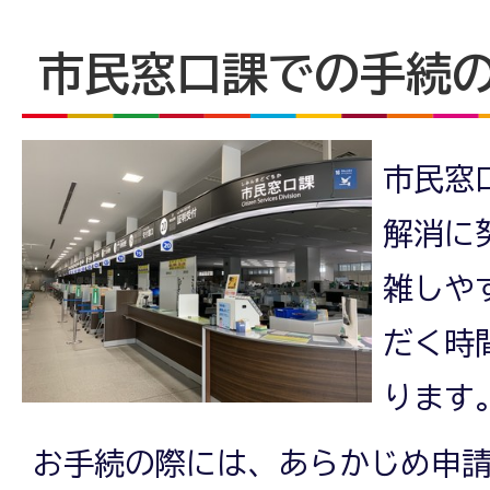
市民窓口課での手続
市民窓
解消に
雑しや
だく時
ります
お手続の際には、あらかじめ申