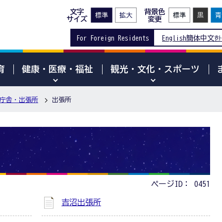
文字
背景色
サイズ
変更
For Foreign Residents
English
簡体中文
한
育
健康・医療・福祉
観光・文化・スポーツ
庁舎・出張所
出張所
ページID：
0451
吉沼出張所