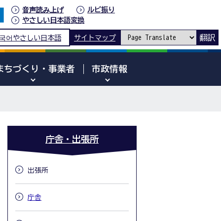
音声読み上げ
ルビ振り
やさしい日本語変換
翻訳
국어
やさしい日本語
サイトマップ
まちづくり・事業者
市政情報
庁舎・出張所
出張所
庁舎