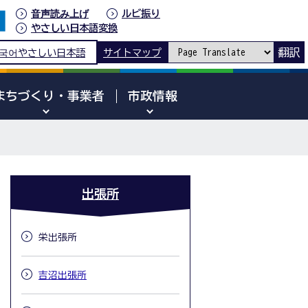
音声読み上げ
ルビ振り
やさしい日本語変換
翻訳
국어
やさしい日本語
サイトマップ
まちづくり・事業者
市政情報
出張所
栄出張所
吉沼出張所