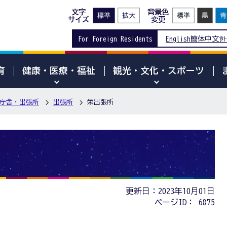
文字
背景色
サイズ
変更
For Foreign Residents
English
簡体中文
한
育
健康・医療・福祉
観光・文化・スポーツ
庁舎・出張所
出張所
栄出張所
更新日：2023年10月01日
ページID：
6875