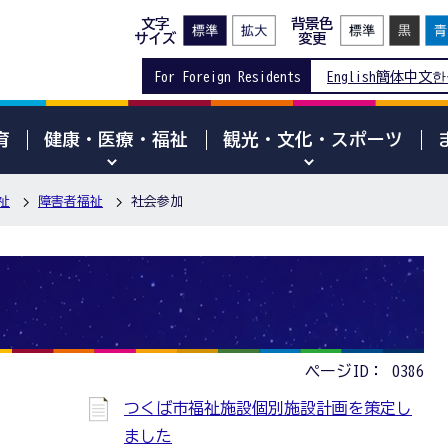
文字
背景色
サイズ
変更
For Foreign Residents
English
簡体中文
한
育
健康・医療・福祉
観光・文化・スポーツ
祉
障害者福祉
社会参加
ページID：
0386
つくば市福祉施設個別施設計画を策定し
ました