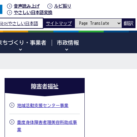
音声読み上げ
ルビ振り
やさしい日本語変換
翻訳
국어
やさしい日本語
サイトマップ
まちづくり・事業者
市政情報
障害者福祉
地域活動支援センター事業
重度身体障害者理美容料助成事
業