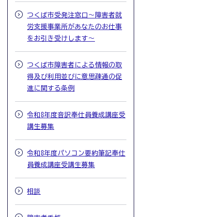
つくば市受発注窓口～障害者就
労支援事業所があなたのお仕事
をお引き受けします～
つくば市障害者による情報の取
得及び利用並びに意思疎通の促
進に関する条例
令和8年度音訳奉仕員養成講座受
講生募集
令和8年度パソコン要約筆記奉仕
員養成講座受講生募集
相談