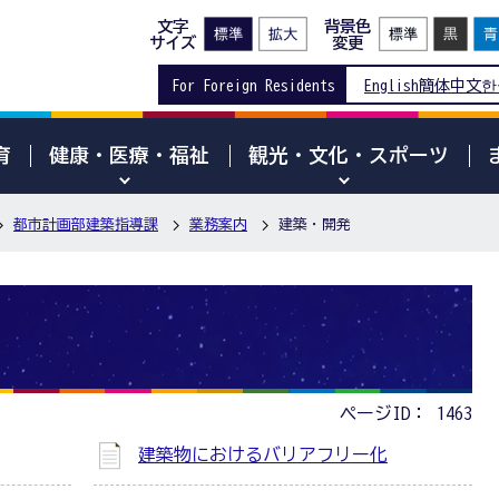
文字
背景色
サイズ
変更
For Foreign Residents
English
簡体中文
한
育
健康・医療・福祉
観光・文化・スポーツ
都市計画部建築指導課
業務案内
建築・開発
ページID：
1463
建築物におけるバリアフリー化