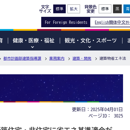
文字
背景色
サイズ
変更
For Foreign Residents
English
簡体中文
한
育
健康・医療・福祉
観光・文化・スポーツ
都市計画部建築指導課
業務案内
建築・開発
建築物省エネ法
更新日：2025年04月01日
ページID：
3025