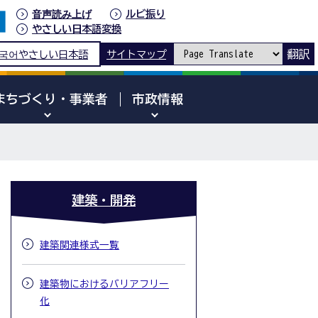
音声読み上げ
ルビ振り
やさしい日本語変換
翻訳
국어
やさしい日本語
サイトマップ
まちづくり・事業者
市政情報
建築・開発
建築関連様式一覧
建築物におけるバリアフリー
化