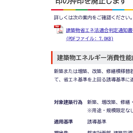
印の押印を廃止します
詳しくは次の案内をご確認ください
建築物省エネ法適合判定通知書等
(PDFファイル: 7.0KB)
建築物エネルギー消費性能向
新築または増築、改築、修繕模様替
て、省エネ基準を上回る誘導基準に
対象建築行為
新築、増改築、修繕
※用途・規模限定な
適用基準
誘導基準