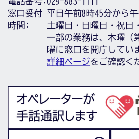
電話番号:
029-883-1111
窓口受付
平日午前8時45分から午
時間:
土曜日・日曜日・祝日
一部の業務は、木曜（第
曜に窓口を開庁してい
詳細ページ
をご確認く