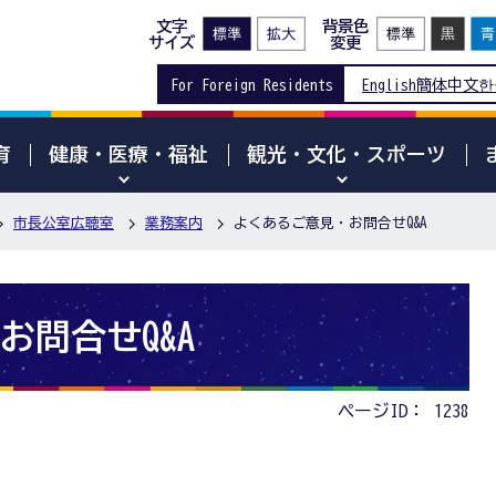
文字
背景色
サイズ
変更
For Foreign Residents
English
簡体中文
한
育
健康・医療・福祉
観光・文化・スポーツ
市長公室広聴室
業務案内
よくあるご意見・お問合せQ&A
お問合せQ&A
ページID：
1238