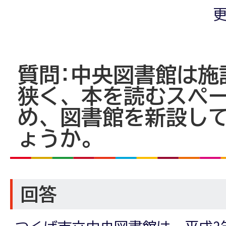
更
質問:中央図書館は施
狭く、本を読むスペ
め、図書館を新設し
ょうか。
回答