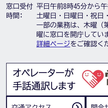
窓口受付
平日午前8時45分から午
時間:
土曜日・日曜日・祝日
一部の業務は、木曜（第
曜に窓口を開庁してい
詳細ページ
をご確認く
交通アクセス
問合