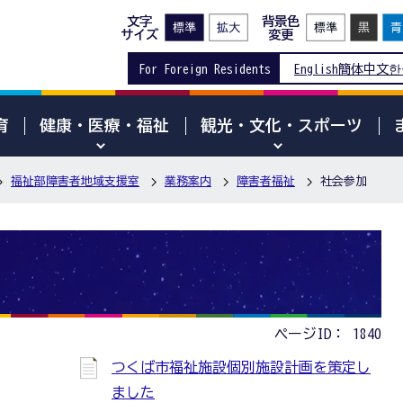
文字
背景色
サイズ
変更
For Foreign Residents
English
簡体中文
한
育
健康・医療・福祉
観光・文化・スポーツ
福祉部障害者地域支援室
業務案内
障害者福祉
社会参加
ページID：
1840
つくば市福祉施設個別施設計画を策定し
ました