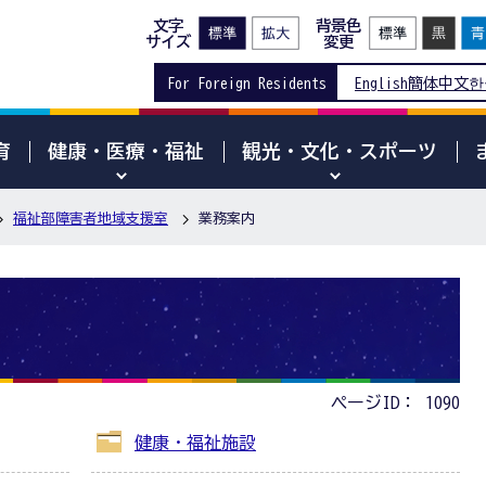
文字
背景色
サイズ
変更
For Foreign Residents
English
簡体中文
한
育
健康・医療・福祉
観光・文化・スポーツ
福祉部障害者地域支援室
業務案内
ページID：
1090
健康・福祉施設