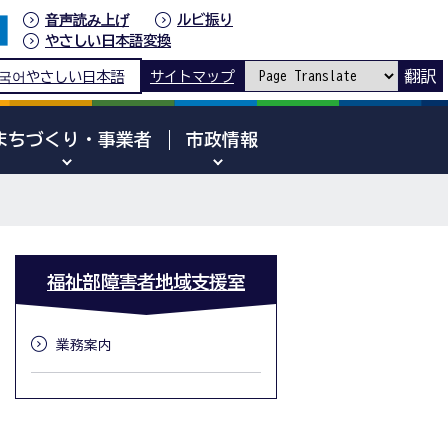
音声読み上げ
ルビ振り
やさしい日本語変換
翻訳
국어
やさしい日本語
サイトマップ
まちづくり・事業者
市政情報
福祉部障害者地域支援室
業務案内