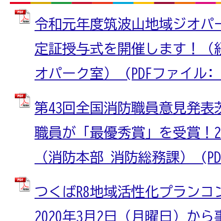
令和元年度筑波山地域ジオパ
定証授与式を開催します！（経
オパーク室） (PDFファイル: 44
第43回全国消防職員意見発表
職員が「最優秀賞」を受賞！
（消防本部 消防総務課） (PDFフ
つくばR8地域活性化プランコン
2020年3月2日（月曜日）か