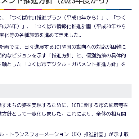
メント推進方針（2023年度から）
、「つくば市IT推進プラン（平成13年から）」、「つく
平成26年）」、「つくば市情報化推進計画（平成30年から
効率化等の各種施策を進めてきました。
計画では、日々進展するICTや国の動向への対応が困難に
期的なビジョンを示す「推進方針」と、個別施策の具体的
を軸とした「つくば市デジタル・ガバメント推進方針」を
すまちの姿を実現するために、ICTに関する市の施策等を
進方針として一覧化しました。これにより、全体の相互関
。
ル・トランスフォーメーション（DX）推進計画」が示す取