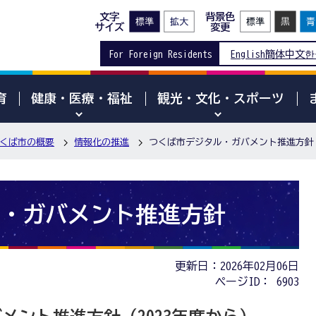
文字
背景色
サイズ
変更
For Foreign Residents
English
簡体中文
한
育
健康・医療・福祉
観光・文化・スポーツ
くば市の概要
情報化の推進
つくば市デジタル・ガバメント推進方針
・ガバメント推進方針
更新日：2026年02月06日
ページID：
6903