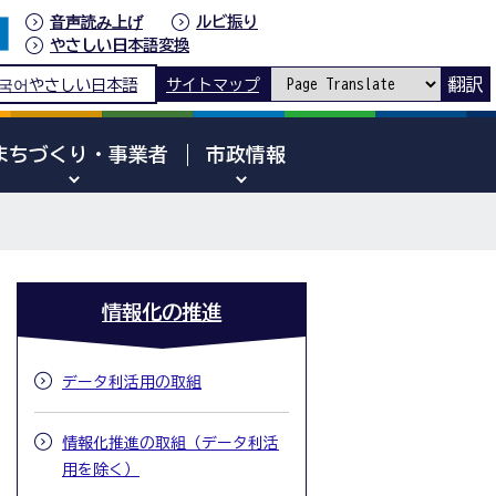
音声読み上げ
ルビ振り
やさしい日本語変換
翻訳
국어
やさしい日本語
サイトマップ
まちづくり・事業者
市政情報
情報化の推進
データ利活用の取組
情報化推進の取組（データ利活
用を除く）