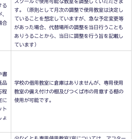
スクールで使用可能な教室を調整していただきま
する
す。（原則として月次の調整で使用教室は決定し
が、
ていることを想定していますが、急な予定変更等
場合
があった場合、代替場所の調整を当日行うことも
ありうることから、当日に調整を行う旨を記載し
ています）
や書
耗品
学校の借用教室に倉庫はありませんが、専用使用
万程
教室の備え付けの棚及びつくば市の用意する棚の
室に
使用が可能です。
ット
しょ
少なくとも専用使用教室1室については、アフター