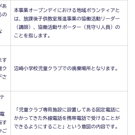
があ
本事業オープンデイにおける地域ボランティアと
るの
は、放課後子供教室推進事業の協働活動リーダー
（講師）、協働活動サポーター（見守り人員）の
な
ことを指します。
ます
童ク
沼崎小学校児童クラブでの廃棄場所となります。
下さ
ステ
「児童クラブ専用施設に設置してある固定電話に
電
かかってきた外線電話を携帯電話で受けることが
有す
できるようにすること」という意図の内容です。
かご