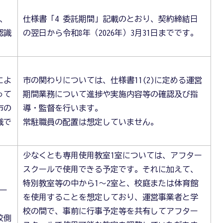
、
仕様書「4 委託期間」記載のとおり、契約締結日
認識
の翌日から令和8年（2026年）3月31日までです。
によ
市の関わりについては、仕様書11(2)に定める運営
って
期間業務について進捗や実施内容等の確認及び指
市の
導・監督を行います。
識で
常駐職員の配置は想定していません。
少なくとも専用使用教室1室については、アフター
スクールで使用できる予定です。それに加えて、
特別教室等の中から1～2室と、校庭または体育館
クー
を使用することを想定しており、運営事業者と学
校の間で、事前に行事予定等を共有してアフター
校側