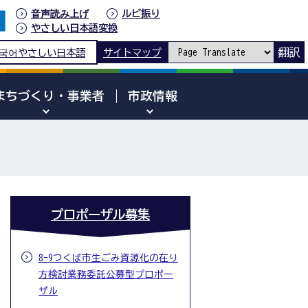
音声読み上げ
ルビ振り
やさしい日本語変換
翻訳
국어
やさしい日本語
サイトマップ
まちづくり・事業者
市政情報
プロポーザル募集
8-9つくば市生ごみ資源化の在り
方検討業務委託公募型プロポー
ザル