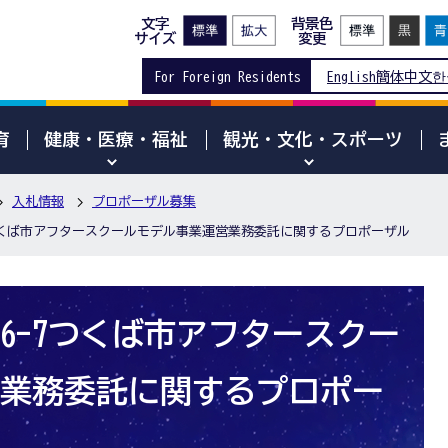
文字
背景色
サイズ
変更
For Foreign Residents
English
簡体中文
한
育
健康・医療・福祉
観光・文化・スポーツ
入札情報
プロポーザル募集
つくば市アフタースクールモデル事業運営業務委託に関するプロポーザル
6-7つくば市アフタースクー
業務委託に関するプロポー