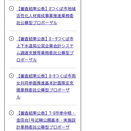
【審査結果公表】8つくば市地域
活性化人材育成事業推進業務委
託公募型プロポーザル
【審査結果公表】8－9つくば市
上下水道局公営企業会計システ
ム調達支援等業務委託公募型プ
ロポーザル
【審査結果公表】8-9つくば市男
女共同参画推進基本計画策定支
援業務委託公募型プロポーザ
ル
【審査結果公表】7-8市単中根・
金田台1号近隣公園基本・実施設
計業務委託公募型プロポーザ