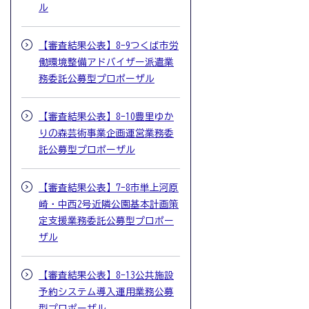
ル
【審査結果公表】8-9つくば市労
働環境整備アドバイザー派遣業
務委託公募型プロポーザル
【審査結果公表】8-10豊里ゆか
りの森芸術事業企画運営業務委
託公募型プロポーザル
【審査結果公表】7-8市単上河原
崎・中西2号近隣公園基本計画策
定支援業務委託公募型プロポー
ザル
【審査結果公表】8-13公共施設
予約システム導入運用業務公募
型プロポーザル