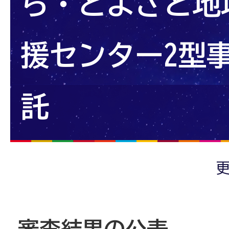
ら・とよさと地
援センター2型
託
更
審査結果の公表