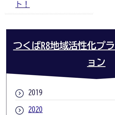
ト！
つくばR8地域活性化プ
ョン
2019
2020