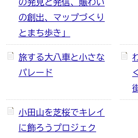
の発見と発信、賑わい
の創出、マップづくり
とまち歩き」
旅する大八車と小さな
パレード
小田山を芝桜でキレイ
に飾ろうプロジェク