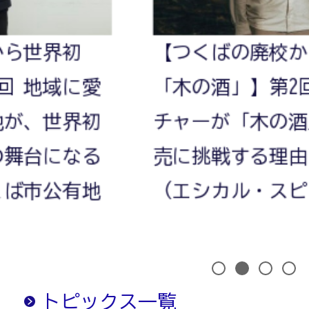
見
世界初
【つくばの廃校から
え
 地域に愛
「木の酒」】第2回 
、世界初
チャーが「木の酒」
る
台になる
売に挑戦する理由｜
市公有地
（エシカル・スピリ
ま
1
2
3
4
ち。
トピックス一覧