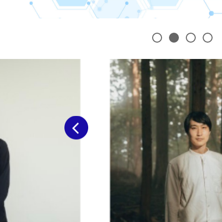
あ
1
2
3
4
し
前へ
た
が