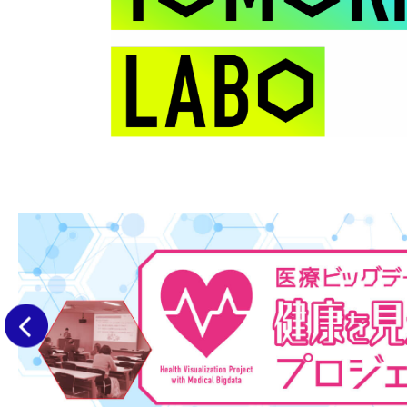
LABO
|
世
界
前へ
の