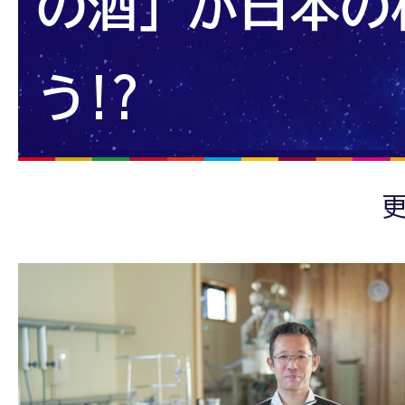
の酒」が日本の
う!?
更