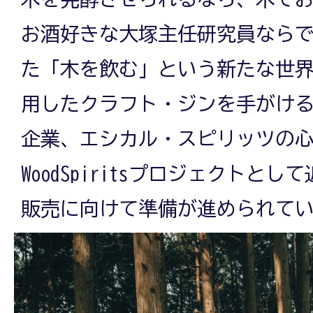
お酒好きな大塚主任研究員なら
ら
た「木を飲む」という新たな世
用したクラフト・ジンを手がけ
世
企業、エシカル・スピリッツの
WoodSpiritsプロジェクトと
界
販売に向けて準備が進められて
初