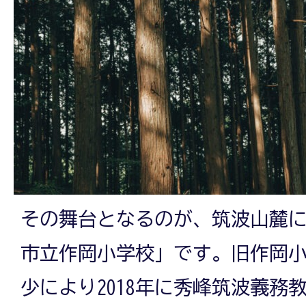
「木
の
酒」
その舞台となるのが、筑波山麓
市立作岡小学校」です。旧作岡
少により2018年に秀峰筑波義務