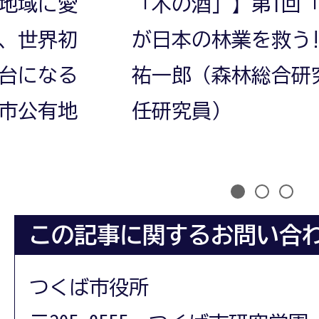
回「木の酒」
「木の酒」】第2回
う!?｜大塚
チャーが「木の酒
研究所・主
売に挑戦する理由
（エシカル・スピ
1
2
3
この記事に関するお問い合
つくば市役所