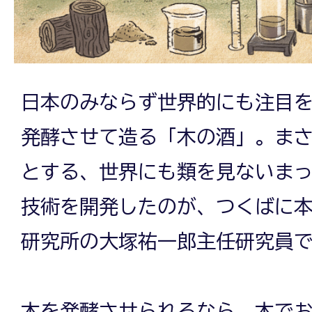
ば
の
日本のみならず世界的にも注目
発酵させて造る「木の酒」。ま
廃
とする、世界にも類を見ないま
技術を開発したのが、つくばに
校
研究所の大塚祐一郎主任研究員
か
木を発酵させられるなら、木で