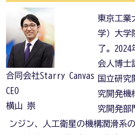
東京工業
学）大学
了。202
会人博士
合同会社Starry Canvas
国立研究
CEO
究開発機構
横山 崇
究開発部
ンジン、人工衛星の機構潤滑系