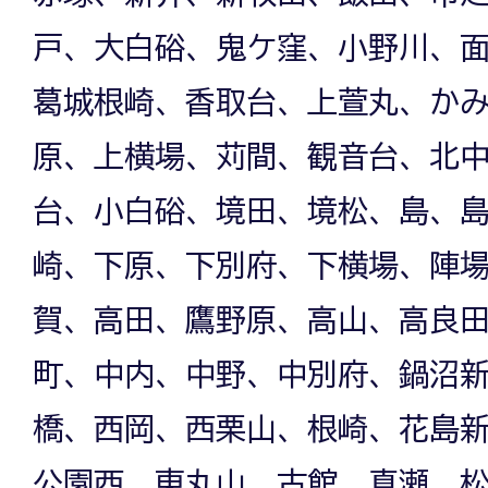
戸、大白硲、鬼ケ窪、小野川、
葛城根崎、香取台、上萱丸、か
原、上横場、苅間、観音台、北
台、小白硲、境田、境松、島、
崎、下原、下別府、下横場、陣
賀、高田、鷹野原、高山、高良
町、中内、中野、中別府、鍋沼
橋、西岡、西栗山、根崎、花島
公園西、東丸山、古館、真瀬、