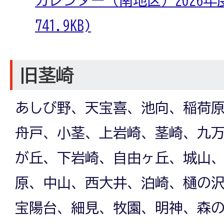
741.9KB)
旧茎崎
あしび野、天宝喜、池向、稲荷
舟戸、小茎、上岩崎、茎崎、九
が丘、下岩崎、自由ヶ丘、城山
原、中山、西大井、泊崎、樋の
宝陽台、細見、牧園、明神、森