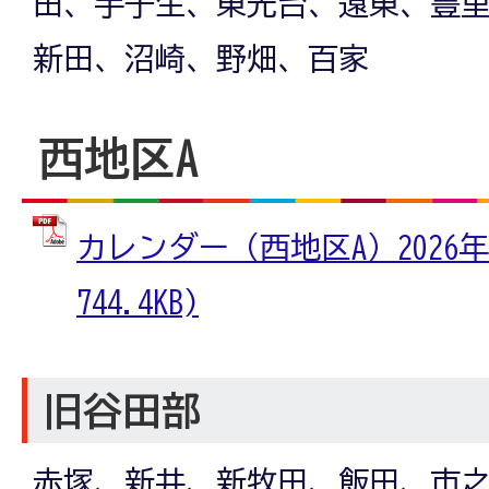
田、手子生、東光台、遠東、豊
新田、沼崎、野畑、百家
西地区A
カレンダー（西地区A）2026年
744.4KB)
旧谷田部
赤塚、新井、新牧田、飯田、市