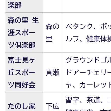
楽部
森の里 生
森の
ペタンク、ボ
涯スポー
里
ルフ、健康体
ツ倶楽部
富士見ヶ
グラウンドゴ
丘スポー
真瀬
ドアーチェリ
ツ同好会
ャ、カーレッ
習字、茶道、
たのし家
下広