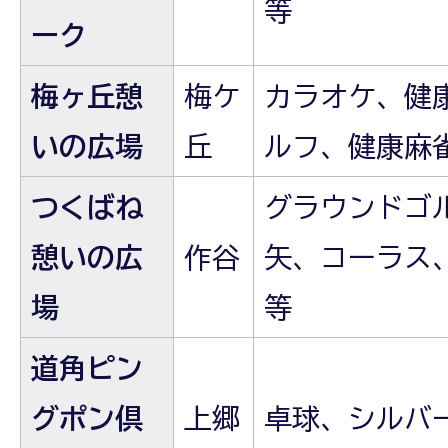
等
ーク
梅ヶ丘憩
梅ケ
カラオケ、健
いの広場
丘
ルフ、健康麻
つくばね
グラウンドゴ
憩いの広
作谷
矢、コーラス
場
等
道角ピン
グポン倶
上郷
卓球、シルバ