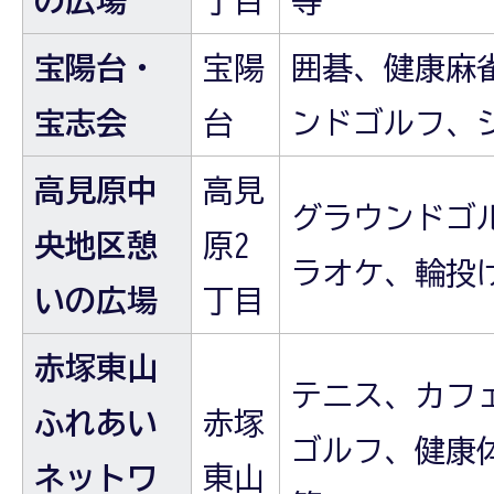
の広場
丁目
等
宝陽台・
宝陽
囲碁、健康麻
宝志会
台
ンドゴルフ、
高見原中
高見
グラウンドゴ
央地区憩
原2
ラオケ、輪投
いの広場
丁目
赤塚東山
テニス、カフ
ふれあい
赤塚
ゴルフ、健康
ネットワ
東山