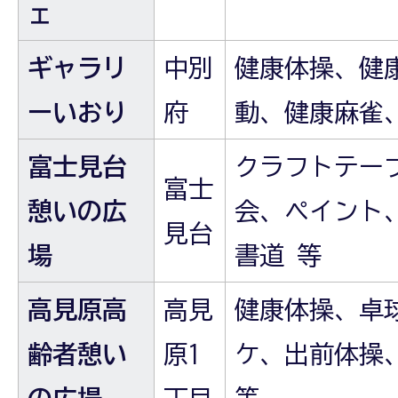
ェ
ギャラリ
中別
健康体操、健
ーいおり
府
動、健康麻雀
富士見台
クラフトテー
富士
憩いの広
会、ペイント
見台
場
書道 等
高見原高
高見
健康体操、卓
齢者憩い
原1
ケ、出前体操