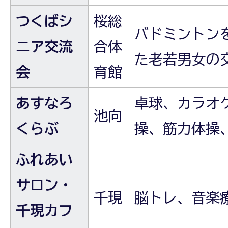
つくばシ
桜総
バドミントン
ニア交流
合体
た老若男女の
会
育館
あすなろ
卓球、カラオ
池向
くらぶ
操、筋力体操
ふれあい
サロン・
千現
脳トレ、音楽
千現カフ