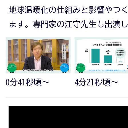
地球温暖化の仕組みと影響やつ
脱
ます。専門家の江守先生も出演
炭
素
0分41秒頃～
4分21秒頃～
で