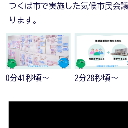
つくば市で実施した気候市民会
ります。
0分41秒頃～
2分28秒頃～