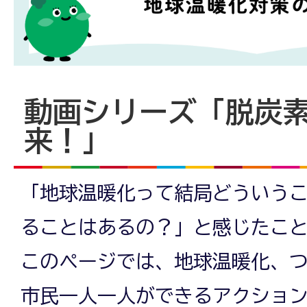
素
を
動画シリーズ「脱炭
来！」
学
「地球温暖化って結局どういう
べ
ることはあるの？」と感じたこ
このページでは、地球温暖化、
る
市民一人一人ができるアクショ