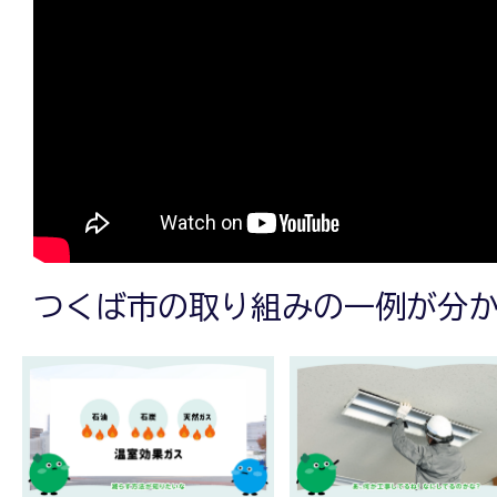
つ
く
る
つくば市の取り組みの一例が分
未
来！