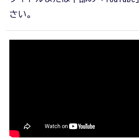
き
さい。
ま
し
た
～