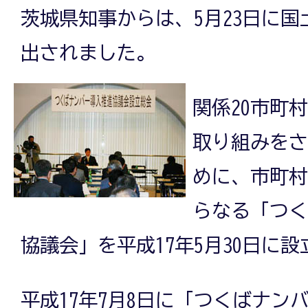
茨城県知事からは、5月23日に
出されました。
関係20市町
取り組みをさ
めに、市町村
らなる「つく
協議会」を平成17年5月30日に
平成17年7月8日に「つくばナン