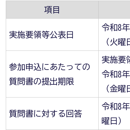
項目
令和8年
実施要領等公表日
（火曜
実施要
参加申込にあたっての
令和8年
質問書の提出期限
（金曜
令和8年
質問書に対する回答
曜日）